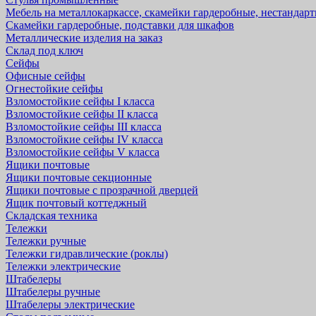
Мебель на металлокаркассе, скамейки гардеробные, нестандар
Скамейки гардеробные, подставки для шкафов
Металлические изделия на заказ
Склад под ключ
Сейфы
Офисные сейфы
Огнестойкие сейфы
Взломостойкие сейфы I класса
Взломостойкие сейфы II класса
Взломостойкие сейфы III класса
Взломостойкие сейфы IV класса
Взломостойкие сейфы V класса
Ящики почтовые
Ящики почтовые секционные
Ящики почтовые с прозрачной дверцей
Ящик почтовый коттеджный
Складская техника
Тележки
Тележки ручные
Тележки гидравлические (роклы)
Тележки электрические
Штабелеры
Штабелеры ручные
Штабелеры электрические