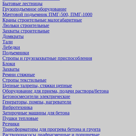
Бытовые лестницы
Грузоподъемное оборудование
Мачтовой подъемник ПМГ-500, ПМГ-1000
Краны строительные малогабаритные
Люльки строительные
Захваты строительные
Домкраты
Тали
Лебедки
Подъемники
Стропы и грузозахватные приспособления
Блоки
Захваты
Ремни стяжные
Стропы текстильные
Цепные талрепы, стяжки цепные
Оборудование для приема, подачи раствора/бетона
Бетоносмесители электрические
Генераторы, помпы, нагреватели
Вибротехника
Затирочные машины для бетона
Пушки тепловые
Резчики
Трансформаторы для прогрева бетона и грунта
Растворонасосы диафрагменные и поршневые