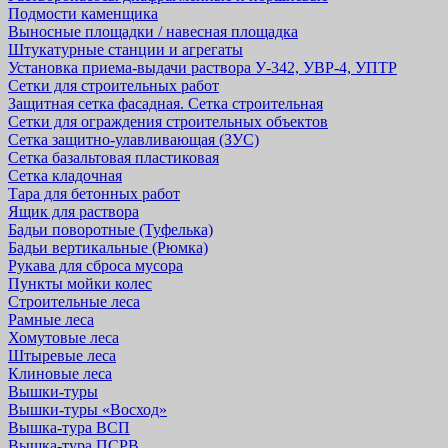
Подмости каменщика
Выносные площадки / навесная площадка
Штукатурные станции и агрегаты
Установка приема-выдачи раствора У-342, УВР-4, УПТР
Сетки для строительных работ
Защитная cетка фасадная. Сетка строительная
Сетки для ограждения строительных объектов
Сетка защитно-улавливающая (ЗУС)
Сетка базальтовая пластиковая
Сетка кладочная
Тара для бетонных работ
Ящик для раствора
Бадьи поворотные (Туфелька)
Бадьи вертикальные (Рюмка)
Рукава для сброса мусора
Пункты мойки колес
Строительные леса
Рамные леса
Хомутовые леса
Штыревые леса
Клиновые леса
Вышки-туры
Вышки-туры «Восход»
Вышка-тура ВСП
Вышка-тура ПСРВ