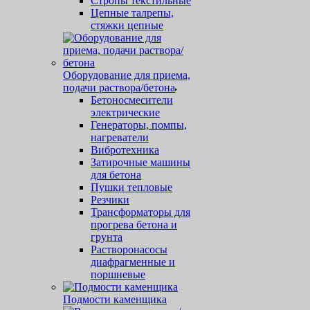
Стропы текстильные
Цепные талрепы,
стяжки цепные
Оборудование для приема,
подачи раствора/бетона
Бетоносмесители
электрические
Генераторы, помпы,
нагреватели
Вибротехника
Затирочные машины
для бетона
Пушки тепловые
Резчики
Трансформаторы для
прогрева бетона и
грунта
Растворонасосы
диафрагменные и
поршневые
Подмости каменщика