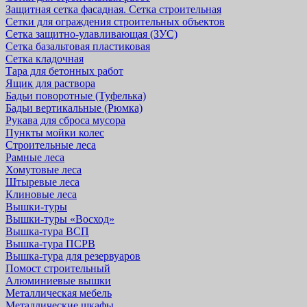
Защитная cетка фасадная. Сетка строительная
Сетки для ограждения строительных объектов
Сетка защитно-улавливающая (ЗУС)
Сетка базальтовая пластиковая
Сетка кладочная
Тара для бетонных работ
Ящик для раствора
Бадьи поворотные (Туфелька)
Бадьи вертикальные (Рюмка)
Рукава для сброса мусора
Пункты мойки колес
Строительные леса
Рамные леса
Хомутовые леса
Штыревые леса
Клиновые леса
Вышки-туры
Вышки-туры «Восход»
Вышка-тура ВСП
Вышка-тура ПСРВ
Вышка-тура для резервуаров
Помост строительный
Алюминиевые вышки
Металлическая мебель
Металлические шкафы