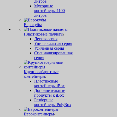
литров
Мусорные
контейнеры 1100
литров
Еврокубы
Пластиковые паллеты
Легкая серия
Универсальная серия
Усиленная серия
Специализированная
серия
Крупногабаритные
контейнеры
Пластиковые
контейнеры iBox
Дополнительные
продукты к iBox
Разборные
контейнеры PolyBox
Евроконтейнеры