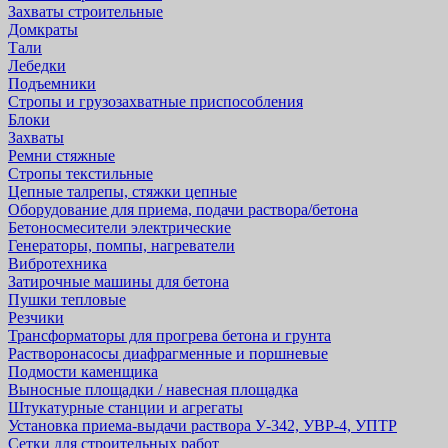
Захваты строительные
Домкраты
Тали
Лебедки
Подъемники
Стропы и грузозахватные приспособления
Блоки
Захваты
Ремни стяжные
Стропы текстильные
Цепные талрепы, стяжки цепные
Оборудование для приема, подачи раствора/бетона
Бетоносмесители электрические
Генераторы, помпы, нагреватели
Вибротехника
Затирочные машины для бетона
Пушки тепловые
Резчики
Трансформаторы для прогрева бетона и грунта
Растворонасосы диафрагменные и поршневые
Подмости каменщика
Выносные площадки / навесная площадка
Штукатурные станции и агрегаты
Установка приема-выдачи раствора У-342, УВР-4, УПТР
Сетки для строительных работ