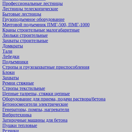
Профессиональные лестницы
Лестницы телескопические
Бытовые лестницы
Грузоподъемное оборудование
Мачтовой подъемник ПМГ-500, ПМГ-1000
Краны строительные малогабаритные
Люльки строительные
Захваты строительные
Домкраты
Тали
Лебедки
Подъемники
Стропы и грузозахватные приспособления
Блоки
Захваты
Ремни стяжные
Стропы текстильные
Цепные талрепы, стяжки цепные
Оборудование для приема, подачи раствора/бетона
Бетоносмесители электрические
Генераторы, помпы, нагреватели
Вибротехника
Затирочные машины для бетона
Пушки тепловые
Резчики