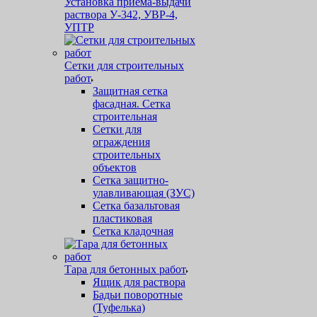
Установка приема-выдачи
раствора У-342, УВР-4,
УПТР
Сетки для строительных
работ
Защитная cетка
фасадная. Сетка
строительная
Сетки для
ограждения
строительных
объектов
Сетка защитно-
улавливающая (ЗУС)
Сетка базальтовая
пластиковая
Сетка кладочная
Тара для бетонных работ
Ящик для раствора
Бадьи поворотные
(Туфелька)