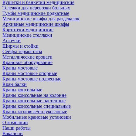
Кушетки и банкетки медицинские
Тележки для перевозки больных
Тумбы медицинские подкатные
Медицинские шкафы для раздевалок
Архивные медицинские шкафы
Картотеки медицинские
Медицинские стеллажи
Аптечки
Ширмы и стойки
Сейфы термостаты
Металлические кровати
Крановое оборудование
Краны мостовые
Краны мостовые опорные
Краны мостовые подвесные
Кран-балки
Краны консольные
Краны консольные на колонне
Краны консольные настенные
Краны консольные специальные
Краны козловые/полукозловые
Мобильные крановые установки
О компании
Наши работы
Вакансии