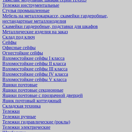
Тележки инструментальные
Стулья промышленные
Мебель на металлокаркассе, скамейки гардеробные,
нестандартные металлоизделия
Скамейки гардеробные, подставки для шкафов
Металлические изделия на заказ
Склад под ключ
Сейфы
Офисные сейфы
Огнестойкие сейфы
Взломостойкие сейфы I класса
Взломостойкие сейфы II класса
Взломостойкие сейфы III класса
Взломостойкие сейфы IV класса
Взломостойкие сейфы V класса
Ящики почтовые
Ящики почтовые секционные
Ящики почтовые с прозрачной дверцей
Ящик почтовый коттеджный
Складская техника
Тележки
Тележки ручные
Тележки гидравлические (роклы)
Тележки электрические