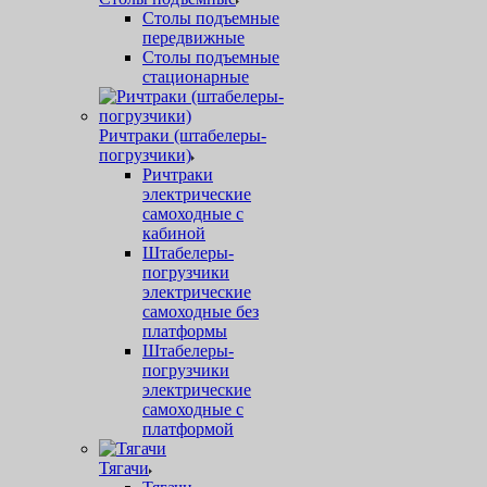
Столы подъемные
передвижные
Столы подъемные
стационарные
Ричтраки (штабелеры-
погрузчики)
Ричтраки
электрические
самоходные с
кабиной
Штабелеры-
погрузчики
электрические
самоходные без
платформы
Штабелеры-
погрузчики
электрические
самоходные с
платформой
Тягачи