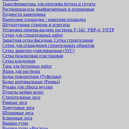
Трансформаторы для прогрева бетона и грунта
Растворонасосы диафрагменные и поршневые
Подмости каменщика
Выносные площадки / навесная площадка
Штукатурные станции и агрегаты
Установка приема-выдачи раствора У-342, УВР-4, УПТР
Сетки для строительных работ
Защитная cетка фасадная. Сетка строительная
Сетки для ограждения строительных объектов
Сетка защитно-улавливающая (ЗУС)
Сетка базальтовая пластиковая
Сетка кладочная
Тара для бетонных работ
Ящик для раствора
Бадьи поворотные (Туфелька)
Бадьи вертикальные (Рюмка)
Рукава для сброса мусора
Пункты мойки колес
Строительные леса
Рамные леса
Хомутовые леса
Штыревые леса
Клиновые леса
Вышки-туры
Вышки-туры «Восход»