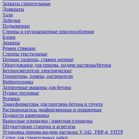
Захваты строительные
Домкраты
Тали
Лебедки
Подъемники
Стропы и грузозахватные приспособления
Блоки
Захваты
Ремни стяжные
Стропы текстильные
Цепные талрепы, стяжки цепные
Оборудование для приема, подачи раствора/бетона
Бетоносмесители электрические
Генераторы, помпы, нагреватели
Вибротехника
Затирочные машины для бетона
Пушки тепловые
Резчики
Трансформаторы для прогрева бетона и грунта
Растворонасосы диафрагменные и поршневые
Подмости каменщика
Выносные площадки / навесная площадка
Штукатурные станции и агрегаты
Установка приема-выдачи раствора У-342, УВР-4, УПТР
Сетки для строительных работ