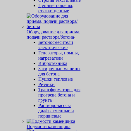
Стропы текстильные
Цепные талрепы,
стяжки цепные
Оборудование для приема,
подачи раствора/бетона
Бетоносмесители
электрические
Генераторы, помпы,
нагреватели
Вибротехника
Затирочные машины
для бетона
Пушки тепловые
Резчики
Трансформаторы для
прогрева бетона и
грунта
Растворонасосы
диафрагменные и
поршневые
Подмости каменщика