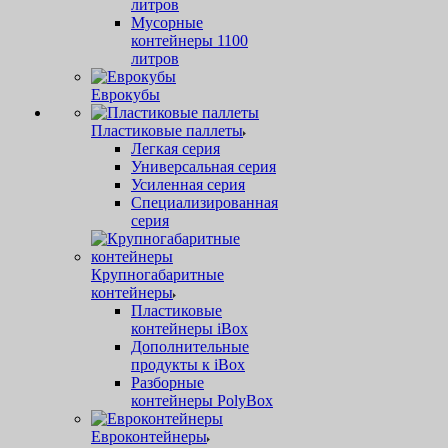
литров
Мусорные
контейнеры 1100
литров
Еврокубы
Пластиковые паллеты
Легкая серия
Универсальная серия
Усиленная серия
Специализированная
серия
Крупногабаритные
контейнеры
Пластиковые
контейнеры iBox
Дополнительные
продукты к iBox
Разборные
контейнеры PolyBox
Евроконтейнеры