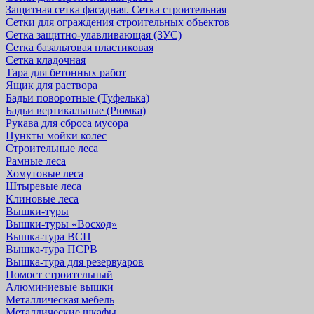
Защитная cетка фасадная. Сетка строительная
Сетки для ограждения строительных объектов
Сетка защитно-улавливающая (ЗУС)
Сетка базальтовая пластиковая
Сетка кладочная
Тара для бетонных работ
Ящик для раствора
Бадьи поворотные (Туфелька)
Бадьи вертикальные (Рюмка)
Рукава для сброса мусора
Пункты мойки колес
Строительные леса
Рамные леса
Хомутовые леса
Штыревые леса
Клиновые леса
Вышки-туры
Вышки-туры «Восход»
Вышка-тура ВСП
Вышка-тура ПСРВ
Вышка-тура для резервуаров
Помост строительный
Алюминиевые вышки
Металлическая мебель
Металлические шкафы