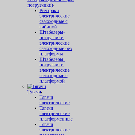
погрузчики)
Ричтраки
электрические
самоходные с
кабиной
Штабелеры-
погрузчики
электрические
самоходные без
платформы
Штабелеры-
погрузчики
электрические
самоходные с
платформой
Тягачи
Тягачи
электрические
Тягачи
электрические
платформенные
Тягачи
электрические