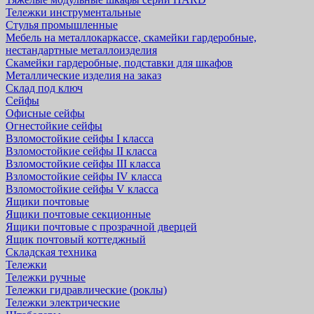
Тележки инструментальные
Стулья промышленные
Мебель на металлокаркассе, скамейки гардеробные,
нестандартные металлоизделия
Скамейки гардеробные, подставки для шкафов
Металлические изделия на заказ
Склад под ключ
Сейфы
Офисные сейфы
Огнестойкие сейфы
Взломостойкие сейфы I класса
Взломостойкие сейфы II класса
Взломостойкие сейфы III класса
Взломостойкие сейфы IV класса
Взломостойкие сейфы V класса
Ящики почтовые
Ящики почтовые секционные
Ящики почтовые с прозрачной дверцей
Ящик почтовый коттеджный
Складская техника
Тележки
Тележки ручные
Тележки гидравлические (роклы)
Тележки электрические