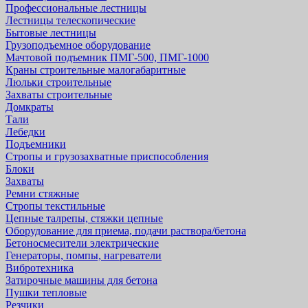
Профессиональные лестницы
Лестницы телескопические
Бытовые лестницы
Грузоподъемное оборудование
Мачтовой подъемник ПМГ-500, ПМГ-1000
Краны строительные малогабаритные
Люльки строительные
Захваты строительные
Домкраты
Тали
Лебедки
Подъемники
Стропы и грузозахватные приспособления
Блоки
Захваты
Ремни стяжные
Стропы текстильные
Цепные талрепы, стяжки цепные
Оборудование для приема, подачи раствора/бетона
Бетоносмесители электрические
Генераторы, помпы, нагреватели
Вибротехника
Затирочные машины для бетона
Пушки тепловые
Резчики