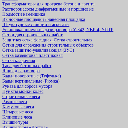
Трансформаторы для прогрева бетона и грунта
Растворонасосы диафрагменные и поршневые
Подмости каменщика
Выносные площадки / навесная площадка
Штукатурные станции и агрегаты
Установка приема-выдачи раствора У-342, УВР-4, УПТР
Сетки для строительных работ
Защитная cетка фасадная. Сетка строительная
Сетки для ограждения строительных объектов
Сетка защитно-улавливающая (ЗУС)
Сетка базальтовая пластиковая
Сетка кладочная
Тара для бетонных работ
Ящик для раствора
Бадьи поворотные (Туфелька)
Бадьи вертикальные (Рюмка)
Рукава для сброса мусора
Пункты мойки колес
Строительные леса
Рамные леса
Хомутовые леса
Штыревые леса
Клиновые леса
Вышки-туры
Вышки-туры «Восход»