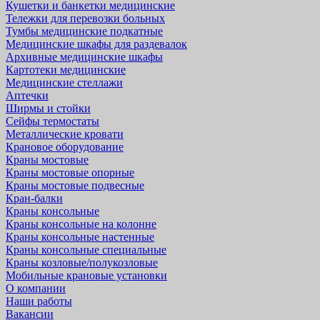
Кушетки и банкетки медицинские
Тележки для перевозки больных
Тумбы медицинские подкатные
Медицинские шкафы для раздевалок
Архивные медицинские шкафы
Картотеки медицинские
Медицинские стеллажи
Аптечки
Ширмы и стойки
Сейфы термостаты
Металлические кровати
Крановое оборудование
Краны мостовые
Краны мостовые опорные
Краны мостовые подвесные
Кран-балки
Краны консольные
Краны консольные на колонне
Краны консольные настенные
Краны консольные специальные
Краны козловые/полукозловые
Мобильные крановые установки
О компании
Наши работы
Вакансии