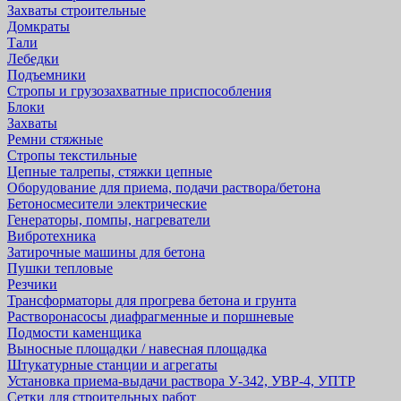
Захваты строительные
Домкраты
Тали
Лебедки
Подъемники
Стропы и грузозахватные приспособления
Блоки
Захваты
Ремни стяжные
Стропы текстильные
Цепные талрепы, стяжки цепные
Оборудование для приема, подачи раствора/бетона
Бетоносмесители электрические
Генераторы, помпы, нагреватели
Вибротехника
Затирочные машины для бетона
Пушки тепловые
Резчики
Трансформаторы для прогрева бетона и грунта
Растворонасосы диафрагменные и поршневые
Подмости каменщика
Выносные площадки / навесная площадка
Штукатурные станции и агрегаты
Установка приема-выдачи раствора У-342, УВР-4, УПТР
Сетки для строительных работ