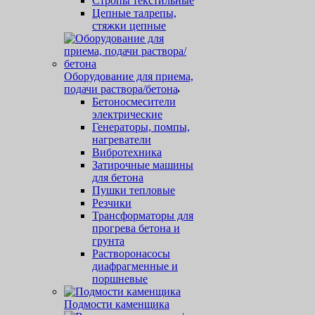
Стропы текстильные
Цепные талрепы,
стяжки цепные
Оборудование для приема,
подачи раствора/бетона
Бетоносмесители
электрические
Генераторы, помпы,
нагреватели
Вибротехника
Затирочные машины
для бетона
Пушки тепловые
Резчики
Трансформаторы для
прогрева бетона и
грунта
Растворонасосы
диафрагменные и
поршневые
Подмости каменщика