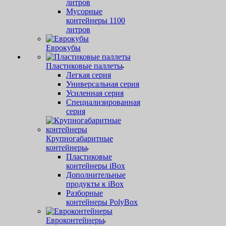
литров
Мусорные
контейнеры 1100
литров
Еврокубы
Пластиковые паллеты
Легкая серия
Универсальная серия
Усиленная серия
Специализированная
серия
Крупногабаритные
контейнеры
Пластиковые
контейнеры iBox
Дополнительные
продукты к iBox
Разборные
контейнеры PolyBox
Евроконтейнеры