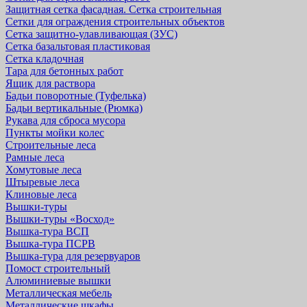
Защитная cетка фасадная. Сетка строительная
Сетки для ограждения строительных объектов
Сетка защитно-улавливающая (ЗУС)
Сетка базальтовая пластиковая
Сетка кладочная
Тара для бетонных работ
Ящик для раствора
Бадьи поворотные (Туфелька)
Бадьи вертикальные (Рюмка)
Рукава для сброса мусора
Пункты мойки колес
Строительные леса
Рамные леса
Хомутовые леса
Штыревые леса
Клиновые леса
Вышки-туры
Вышки-туры «Восход»
Вышка-тура ВСП
Вышка-тура ПСРВ
Вышка-тура для резервуаров
Помост строительный
Алюминиевые вышки
Металлическая мебель
Металлические шкафы