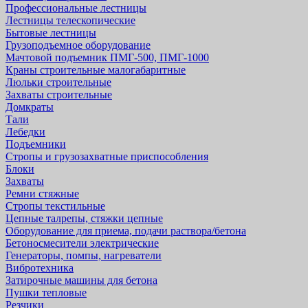
Профессиональные лестницы
Лестницы телескопические
Бытовые лестницы
Грузоподъемное оборудование
Мачтовой подъемник ПМГ-500, ПМГ-1000
Краны строительные малогабаритные
Люльки строительные
Захваты строительные
Домкраты
Тали
Лебедки
Подъемники
Стропы и грузозахватные приспособления
Блоки
Захваты
Ремни стяжные
Стропы текстильные
Цепные талрепы, стяжки цепные
Оборудование для приема, подачи раствора/бетона
Бетоносмесители электрические
Генераторы, помпы, нагреватели
Вибротехника
Затирочные машины для бетона
Пушки тепловые
Резчики