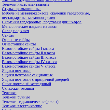
Тележки инструментальные
Стулья промышленные
Мебель на металлокаркассе, скамейки гардеробные,
нестандартные металлоизделия
Скамейки гардеробные, подставки для шкафов
Металлические изделия на заказ
Склад под ключ
Сейфы
Офисные сейфы
Огнестойкие сейфы
Взломостойкие сейфы I класса
Взломостойкие сейфы II класса
Взломостойкие сейфы III класса
Взломостойкие сейфы IV класса
Взломостойкие сейфы V класса
Ящики почтовые
Ящики почтовые секционные
Ящики почтовые с прозрачной дверцей
Ящик почтовый коттеджный
Складская техника
Тележки
Тележки ручные
Тележки гидравлические (роклы)
Тележки электрические