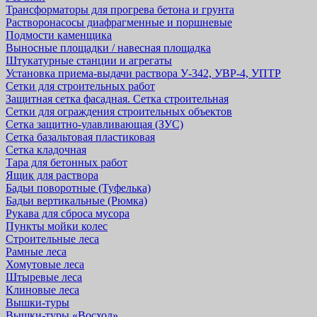
Трансформаторы для прогрева бетона и грунта
Растворонасосы диафрагменные и поршневые
Подмости каменщика
Выносные площадки / навесная площадка
Штукатурные станции и агрегаты
Установка приема-выдачи раствора У-342, УВР-4, УПТР
Сетки для строительных работ
Защитная cетка фасадная. Сетка строительная
Сетки для ограждения строительных объектов
Сетка защитно-улавливающая (ЗУС)
Сетка базальтовая пластиковая
Сетка кладочная
Тара для бетонных работ
Ящик для раствора
Бадьи поворотные (Туфелька)
Бадьи вертикальные (Рюмка)
Рукава для сброса мусора
Пункты мойки колес
Строительные леса
Рамные леса
Хомутовые леса
Штыревые леса
Клиновые леса
Вышки-туры
Вышки-туры «Восход»