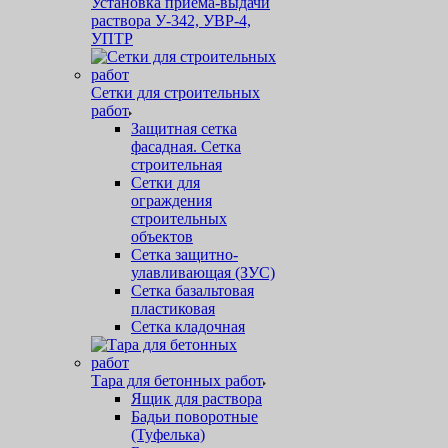
Установка приема-выдачи
раствора У-342, УВР-4,
УПТР
Сетки для строительных
работ
Защитная cетка
фасадная. Сетка
строительная
Сетки для
ограждения
строительных
объектов
Сетка защитно-
улавливающая (ЗУС)
Сетка базальтовая
пластиковая
Сетка кладочная
Тара для бетонных работ
Ящик для раствора
Бадьи поворотные
(Туфелька)