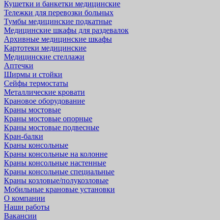
Кушетки и банкетки медицинские
Тележки для перевозки больных
Тумбы медицинские подкатные
Медицинские шкафы для раздевалок
Архивные медицинские шкафы
Картотеки медицинские
Медицинские стеллажи
Аптечки
Ширмы и стойки
Сейфы термостаты
Металлические кровати
Крановое оборудование
Краны мостовые
Краны мостовые опорные
Краны мостовые подвесные
Кран-балки
Краны консольные
Краны консольные на колонне
Краны консольные настенные
Краны консольные специальные
Краны козловые/полукозловые
Мобильные крановые установки
О компании
Наши работы
Вакансии