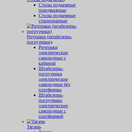
Столы подъемные
передвижные
Столы подъемные
стационарные
Ричтраки (штабелеры-
погрузчики)
Ричтраки
электрические
самоходные с
кабиной
Штабелеры-
погрузчики
электрические
самоходные без
платформы
Штабелеры-
погрузчики
электрические
самоходные с
платформой
Тягачи