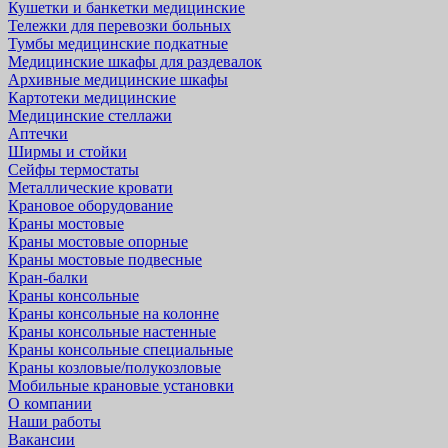
Кушетки и банкетки медицинские
Тележки для перевозки больных
Тумбы медицинские подкатные
Медицинские шкафы для раздевалок
Архивные медицинские шкафы
Картотеки медицинские
Медицинские стеллажи
Аптечки
Ширмы и стойки
Сейфы термостаты
Металлические кровати
Крановое оборудование
Краны мостовые
Краны мостовые опорные
Краны мостовые подвесные
Кран-балки
Краны консольные
Краны консольные на колонне
Краны консольные настенные
Краны консольные специальные
Краны козловые/полукозловые
Мобильные крановые установки
О компании
Наши работы
Вакансии