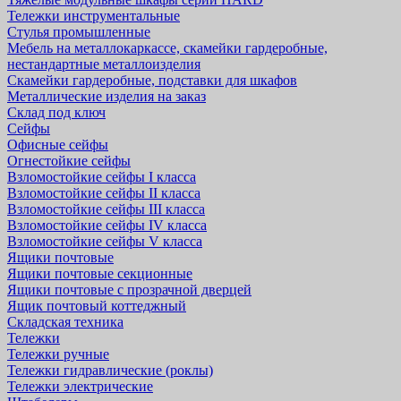
Тележки инструментальные
Стулья промышленные
Мебель на металлокаркассе, скамейки гардеробные,
нестандартные металлоизделия
Скамейки гардеробные, подставки для шкафов
Металлические изделия на заказ
Склад под ключ
Сейфы
Офисные сейфы
Огнестойкие сейфы
Взломостойкие сейфы I класса
Взломостойкие сейфы II класса
Взломостойкие сейфы III класса
Взломостойкие сейфы IV класса
Взломостойкие сейфы V класса
Ящики почтовые
Ящики почтовые секционные
Ящики почтовые с прозрачной дверцей
Ящик почтовый коттеджный
Складская техника
Тележки
Тележки ручные
Тележки гидравлические (роклы)
Тележки электрические