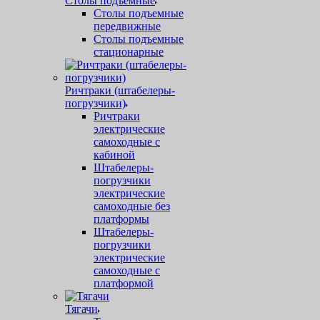
Столы подъемные
Столы подъемные
передвижные
Столы подъемные
стационарные
Ричтраки (штабелеры-
погрузчики)
Ричтраки
электрические
самоходные с
кабиной
Штабелеры-
погрузчики
электрические
самоходные без
платформы
Штабелеры-
погрузчики
электрические
самоходные с
платформой
Тягачи