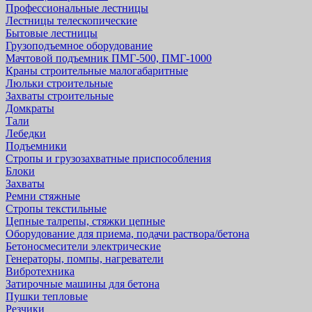
Профессиональные лестницы
Лестницы телескопические
Бытовые лестницы
Грузоподъемное оборудование
Мачтовой подъемник ПМГ-500, ПМГ-1000
Краны строительные малогабаритные
Люльки строительные
Захваты строительные
Домкраты
Тали
Лебедки
Подъемники
Стропы и грузозахватные приспособления
Блоки
Захваты
Ремни стяжные
Стропы текстильные
Цепные талрепы, стяжки цепные
Оборудование для приема, подачи раствора/бетона
Бетоносмесители электрические
Генераторы, помпы, нагреватели
Вибротехника
Затирочные машины для бетона
Пушки тепловые
Резчики