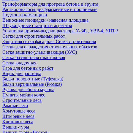
Трансформаторы для прогрева бетона и грунта
Растворонасосы диафрагменные и поршневые
Подмости каменщика
Выносные площадки / навесная площадка
Штукатурные станции и агрегаты
Установка приема-выдачи раствора У-342, УВР-4, УПТР
Сетки для строительных работ
Защитная cетка фасадная. Сетка строительная
Сетки для ограждения строительных объектов
Сетка защитно-улавливающая (ЗУС)
Сетка базальтовая пластиковая
Сетка кладочная
Тара для бетонных работ
Ящик для раствора
Бадьи поворотные (Туфелька)
Бадьи вертикальные (Рюмка)
Рукава для сброса мусора
Пункты мойки колес
Строительные леса
Рамные леса
Хомутовые леса
Штыревые леса
Клиновые леса
Вышки-туры
Вышки-туры «Восход»