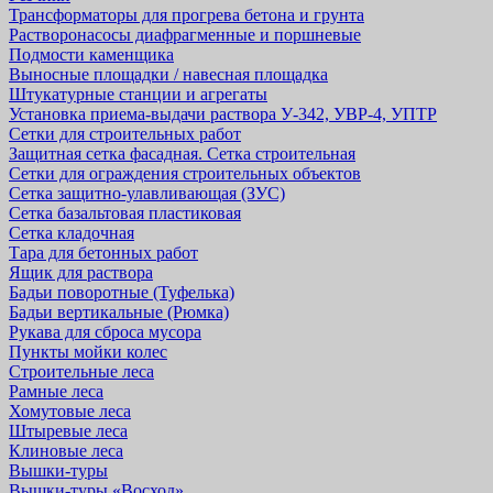
Трансформаторы для прогрева бетона и грунта
Растворонасосы диафрагменные и поршневые
Подмости каменщика
Выносные площадки / навесная площадка
Штукатурные станции и агрегаты
Установка приема-выдачи раствора У-342, УВР-4, УПТР
Сетки для строительных работ
Защитная cетка фасадная. Сетка строительная
Сетки для ограждения строительных объектов
Сетка защитно-улавливающая (ЗУС)
Сетка базальтовая пластиковая
Сетка кладочная
Тара для бетонных работ
Ящик для раствора
Бадьи поворотные (Туфелька)
Бадьи вертикальные (Рюмка)
Рукава для сброса мусора
Пункты мойки колес
Строительные леса
Рамные леса
Хомутовые леса
Штыревые леса
Клиновые леса
Вышки-туры
Вышки-туры «Восход»