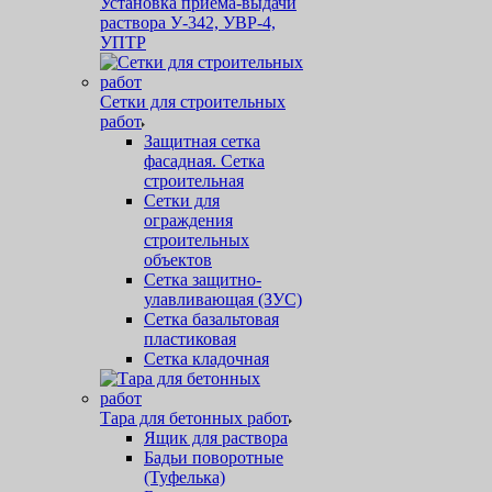
Установка приема-выдачи
раствора У-342, УВР-4,
УПТР
Сетки для строительных
работ
Защитная cетка
фасадная. Сетка
строительная
Сетки для
ограждения
строительных
объектов
Сетка защитно-
улавливающая (ЗУС)
Сетка базальтовая
пластиковая
Сетка кладочная
Тара для бетонных работ
Ящик для раствора
Бадьи поворотные
(Туфелька)