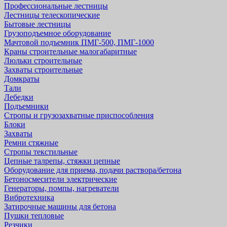
Профессиональные лестницы
Лестницы телескопические
Бытовые лестницы
Грузоподъемное оборудование
Мачтовой подъемник ПМГ-500, ПМГ-1000
Краны строительные малогабаритные
Люльки строительные
Захваты строительные
Домкраты
Тали
Лебедки
Подъемники
Стропы и грузозахватные приспособления
Блоки
Захваты
Ремни стяжные
Стропы текстильные
Цепные талрепы, стяжки цепные
Оборудование для приема, подачи раствора/бетона
Бетоносмесители электрические
Генераторы, помпы, нагреватели
Вибротехника
Затирочные машины для бетона
Пушки тепловые
Резчики