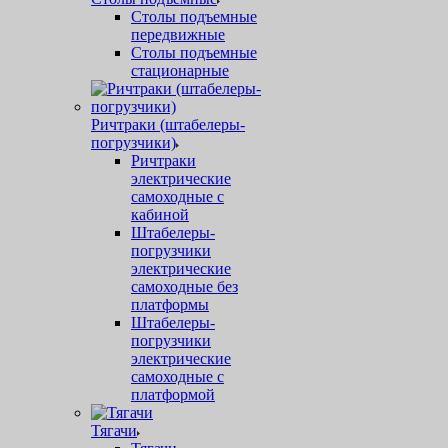
Столы подъемные
передвижные
Столы подъемные
стационарные
Ричтраки (штабелеры-
погрузчики)
Ричтраки
электрические
самоходные с
кабиной
Штабелеры-
погрузчики
электрические
самоходные без
платформы
Штабелеры-
погрузчики
электрические
самоходные с
платформой
Тягачи