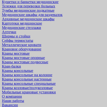
Кушетки и банкетки медицинские
Тележки для перевозки больных
Тумбы медицинские подкатные
Медицинские шкафы для раздевалок
Архивные медицинские шкафы
Картотеки медицинские
Медицинские стеллажи
Аптечки
Ширмы и стойки
Сейфы термостаты
Металлические кровати
Крановое оборудование
Краны мостовые
Краны мостовые опорные
Краны мостовые подвесные
Кран-балки
Краны консольные
Краны консольные на колонне
Краны консольные настенные
Краны консольные специальные
Краны козловые/полукозловые
Мобильные крановые установки
О компании
Наши работы
Вакансии