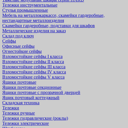
Тележки инструментальные
Стулья промышленные
Мебель на металлокаркассе, скамейки гардеробные,
нестандартные металлоизделия
Скамейки гардеробные, подставки для шкафов
Металлические изделия на заказ
Склад под ключ
Сейфы
Офисные сейфы
Огнестойкие сейфы
Взломостойкие сейфы I класса
Взломостойкие сейфы II класса
Взломостойкие сейфы III класса
Взломостойкие сейфы IV класса
Взломостойкие сейфы V класса
Ящики почтовые
Ящики почтовые секционные
Ящики почтовые с прозрачной дверцей
Ящик почтовый коттеджный
Складская техника
Тележки
Тележки ручные
Тележки гидравлические (роклы)
Тележки электрические