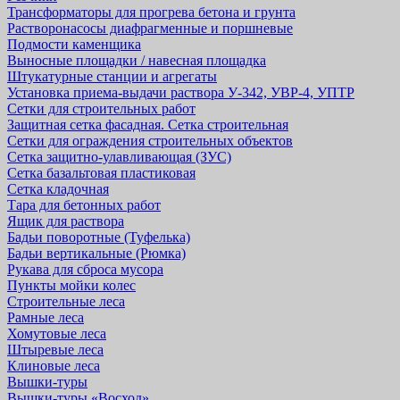
Трансформаторы для прогрева бетона и грунта
Растворонасосы диафрагменные и поршневые
Подмости каменщика
Выносные площадки / навесная площадка
Штукатурные станции и агрегаты
Установка приема-выдачи раствора У-342, УВР-4, УПТР
Сетки для строительных работ
Защитная cетка фасадная. Сетка строительная
Сетки для ограждения строительных объектов
Сетка защитно-улавливающая (ЗУС)
Сетка базальтовая пластиковая
Сетка кладочная
Тара для бетонных работ
Ящик для раствора
Бадьи поворотные (Туфелька)
Бадьи вертикальные (Рюмка)
Рукава для сброса мусора
Пункты мойки колес
Строительные леса
Рамные леса
Хомутовые леса
Штыревые леса
Клиновые леса
Вышки-туры
Вышки-туры «Восход»