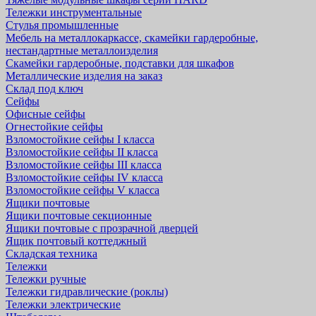
Тележки инструментальные
Стулья промышленные
Мебель на металлокаркассе, скамейки гардеробные,
нестандартные металлоизделия
Скамейки гардеробные, подставки для шкафов
Металлические изделия на заказ
Склад под ключ
Сейфы
Офисные сейфы
Огнестойкие сейфы
Взломостойкие сейфы I класса
Взломостойкие сейфы II класса
Взломостойкие сейфы III класса
Взломостойкие сейфы IV класса
Взломостойкие сейфы V класса
Ящики почтовые
Ящики почтовые секционные
Ящики почтовые с прозрачной дверцей
Ящик почтовый коттеджный
Складская техника
Тележки
Тележки ручные
Тележки гидравлические (роклы)
Тележки электрические