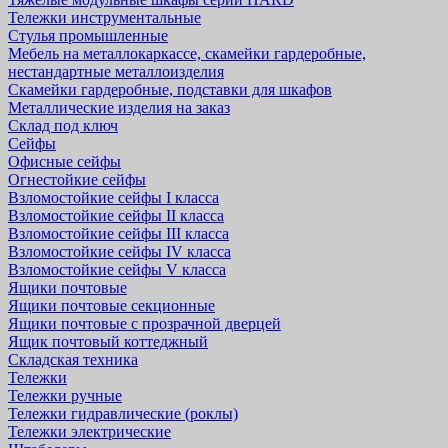
Тележки инструментальные
Стулья промышленные
Мебель на металлокаркассе, скамейки гардеробные,
нестандартные металлоизделия
Скамейки гардеробные, подставки для шкафов
Металлические изделия на заказ
Склад под ключ
Сейфы
Офисные сейфы
Огнестойкие сейфы
Взломостойкие сейфы I класса
Взломостойкие сейфы II класса
Взломостойкие сейфы III класса
Взломостойкие сейфы IV класса
Взломостойкие сейфы V класса
Ящики почтовые
Ящики почтовые секционные
Ящики почтовые с прозрачной дверцей
Ящик почтовый коттеджный
Складская техника
Тележки
Тележки ручные
Тележки гидравлические (роклы)
Тележки электрические