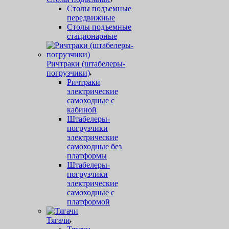
Столы подъемные
передвижные
Столы подъемные
стационарные
Ричтраки (штабелеры-
погрузчики)
Ричтраки
электрические
самоходные с
кабиной
Штабелеры-
погрузчики
электрические
самоходные без
платформы
Штабелеры-
погрузчики
электрические
самоходные с
платформой
Тягачи