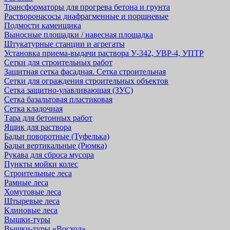
Трансформаторы для прогрева бетона и грунта
Растворонасосы диафрагменные и поршневые
Подмости каменщика
Выносные площадки / навесная площадка
Штукатурные станции и агрегаты
Установка приема-выдачи раствора У-342, УВР-4, УПТР
Сетки для строительных работ
Защитная cетка фасадная. Сетка строительная
Сетки для ограждения строительных объектов
Сетка защитно-улавливающая (ЗУС)
Сетка базальтовая пластиковая
Сетка кладочная
Тара для бетонных работ
Ящик для раствора
Бадьи поворотные (Туфелька)
Бадьи вертикальные (Рюмка)
Рукава для сброса мусора
Пункты мойки колес
Строительные леса
Рамные леса
Хомутовые леса
Штыревые леса
Клиновые леса
Вышки-туры
Вышки-туры «Восход»