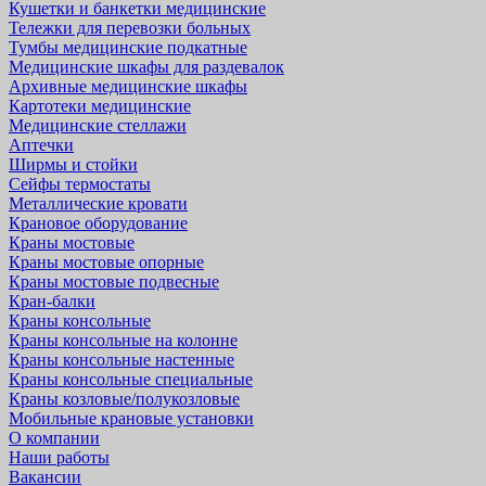
Кушетки и банкетки медицинские
Тележки для перевозки больных
Тумбы медицинские подкатные
Медицинские шкафы для раздевалок
Архивные медицинские шкафы
Картотеки медицинские
Медицинские стеллажи
Аптечки
Ширмы и стойки
Сейфы термостаты
Металлические кровати
Крановое оборудование
Краны мостовые
Краны мостовые опорные
Краны мостовые подвесные
Кран-балки
Краны консольные
Краны консольные на колонне
Краны консольные настенные
Краны консольные специальные
Краны козловые/полукозловые
Мобильные крановые установки
О компании
Наши работы
Вакансии