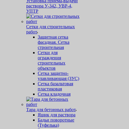
Установка приема-выдачи
раствора У-342, УВР-4,
УПТР
Сетки для строительных
работ
Защитная cетка
фасадная. Сетка
строительная
Сетки для
ограждения
строительных
объектов
Сетка защитно-
улавливающая (ЗУС)
Сетка базальтовая
пластиковая
Сетка кладочная
Тара для бетонных работ
Ящик для раствора
Бадьи поворотные
(Туфелька)