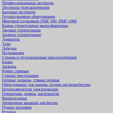
Профессиональные лестницы
Лестницы телескопические
Бытовые лестницы
Грузоподъемное оборудование
Мачтовой подъемник ПМГ-500, ПМГ-1000
Краны строительные малогабаритные
Люльки строительные
Захваты строительные
Домкраты
Тали
Лебедки
Подъемники
Стропы и грузозахватные приспособления
Блоки
Захваты
Ремни стяжные
Стропы текстильные
Цепные талрепы, стяжки цепные
Оборудование для приема, подачи раствора/бетона
Бетоносмесители электрические
Генераторы, помпы, нагреватели
Вибротехника
Затирочные машины для бетона
Пушки тепловые
Резчики