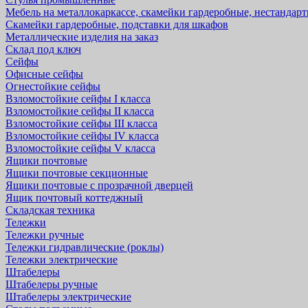
Мебель на металлокаркассе, скамейки гардеробные, нестандар
Скамейки гардеробные, подставки для шкафов
Металлические изделия на заказ
Склад под ключ
Сейфы
Офисные сейфы
Огнестойкие сейфы
Взломостойкие сейфы I класса
Взломостойкие сейфы II класса
Взломостойкие сейфы III класса
Взломостойкие сейфы IV класса
Взломостойкие сейфы V класса
Ящики почтовые
Ящики почтовые секционные
Ящики почтовые с прозрачной дверцей
Ящик почтовый коттеджный
Складская техника
Тележки
Тележки ручные
Тележки гидравлические (роклы)
Тележки электрические
Штабелеры
Штабелеры ручные
Штабелеры электрические