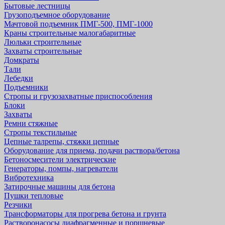
Бытовые лестницы
Грузоподъемное оборудование
Мачтовой подъемник ПМГ-500, ПМГ-1000
Краны строительные малогабаритные
Люльки строительные
Захваты строительные
Домкраты
Тали
Лебедки
Подъемники
Стропы и грузозахватные приспособления
Блоки
Захваты
Ремни стяжные
Стропы текстильные
Цепные талрепы, стяжки цепные
Оборудование для приема, подачи раствора/бетона
Бетоносмесители электрические
Генераторы, помпы, нагреватели
Вибротехника
Затирочные машины для бетона
Пушки тепловые
Резчики
Трансформаторы для прогрева бетона и грунта
Растворонасосы диафрагменные и поршневые