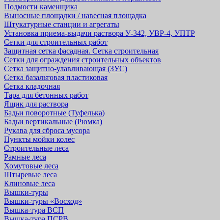
Подмости каменщика
Выносные площадки / навесная площадка
Штукатурные станции и агрегаты
Установка приема-выдачи раствора У-342, УВР-4, УПТР
Сетки для строительных работ
Защитная cетка фасадная. Сетка строительная
Сетки для ограждения строительных объектов
Сетка защитно-улавливающая (ЗУС)
Сетка базальтовая пластиковая
Сетка кладочная
Тара для бетонных работ
Ящик для раствора
Бадьи поворотные (Туфелька)
Бадьи вертикальные (Рюмка)
Рукава для сброса мусора
Пункты мойки колес
Строительные леса
Рамные леса
Хомутовые леса
Штыревые леса
Клиновые леса
Вышки-туры
Вышки-туры «Восход»
Вышка-тура ВСП
Вышка-тура ПСРВ