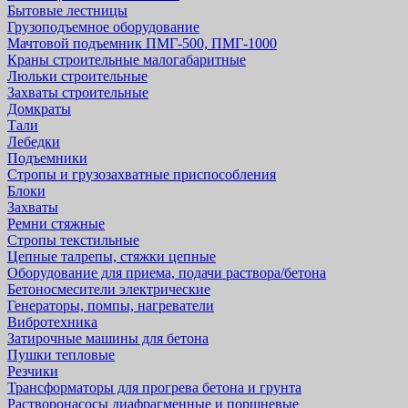
Бытовые лестницы
Грузоподъемное оборудование
Мачтовой подъемник ПМГ-500, ПМГ-1000
Краны строительные малогабаритные
Люльки строительные
Захваты строительные
Домкраты
Тали
Лебедки
Подъемники
Стропы и грузозахватные приспособления
Блоки
Захваты
Ремни стяжные
Стропы текстильные
Цепные талрепы, стяжки цепные
Оборудование для приема, подачи раствора/бетона
Бетоносмесители электрические
Генераторы, помпы, нагреватели
Вибротехника
Затирочные машины для бетона
Пушки тепловые
Резчики
Трансформаторы для прогрева бетона и грунта
Растворонасосы диафрагменные и поршневые