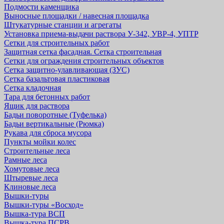
Подмости каменщика
Выносные площадки / навесная площадка
Штукатурные станции и агрегаты
Установка приема-выдачи раствора У-342, УВР-4, УПТР
Сетки для строительных работ
Защитная cетка фасадная. Сетка строительная
Сетки для ограждения строительных объектов
Сетка защитно-улавливающая (ЗУС)
Сетка базальтовая пластиковая
Сетка кладочная
Тара для бетонных работ
Ящик для раствора
Бадьи поворотные (Туфелька)
Бадьи вертикальные (Рюмка)
Рукава для сброса мусора
Пункты мойки колес
Строительные леса
Рамные леса
Хомутовые леса
Штыревые леса
Клиновые леса
Вышки-туры
Вышки-туры «Восход»
Вышка-тура ВСП
Вышка-тура ПСРВ