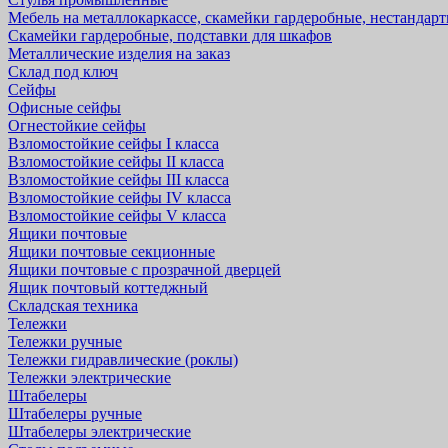
Мебель на металлокаркассе, скамейки гардеробные, нестандар
Скамейки гардеробные, подставки для шкафов
Металлические изделия на заказ
Склад под ключ
Сейфы
Офисные сейфы
Огнестойкие сейфы
Взломостойкие сейфы I класса
Взломостойкие сейфы II класса
Взломостойкие сейфы III класса
Взломостойкие сейфы IV класса
Взломостойкие сейфы V класса
Ящики почтовые
Ящики почтовые секционные
Ящики почтовые с прозрачной дверцей
Ящик почтовый коттеджный
Складская техника
Тележки
Тележки ручные
Тележки гидравлические (роклы)
Тележки электрические
Штабелеры
Штабелеры ручные
Штабелеры электрические