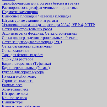
Трансформаторы для прогрева бетона и грунта
Растворонасосы диафрагменные и поршневые
Подмости каменщика
Выносные площадки / навесная площадка
Штукатурные станции и агрегаты
Установка приема-выдачи раствора У-342, УВР-4, УПТР
Сетки для строительных работ
Защитная cетка фасадная. Сетка строительная
Сетки для ограждения строительных объектов
Сетка защитно-улавливающая (ЗУС)
Сетка базальтовая пластиковая
Сетка кладочная
Тара для бетонных работ
Ящик для раствора
Бадьи поворотные (Туфелька)
Бадьи вертикальные (Рюмка)
Рукава для сброса мусора
Пункты мойки колес
Строительные леса
Рамные леса
Хомутовые леса
Штыревые леса
Клиновые леса
Вышки-туры
Вышки-туры «Восход»