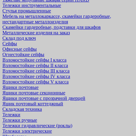
Тележки инструментальные
Стулья промышленные
Мебель на металлокаркассе, скамейки гардеробные,
нестандартные металлоизделия
Скамейки гардеробные, подставки для шкафов
Металлические изделия на заказ
Склад под ключ
Сейфы
Офисные сейфы
Огнестойкие сейфы
Взломостойкие сейфы I класса
Взломостойкие сейфы II класса
Взломостойкие сейфы III класса
Взломостойкие сейфы IV класса
Взломостойкие сейфы V класса
Ящики почтовые
Ящики почтовые секционные
Ящики почтовые с прозрачной дверцей
Ящик почтовый коттеджный
Складская техника
Тележки
Тележки ручные
Тележки гидравлические (роклы)
Тележки электрические