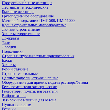
Профессиональные лестницы
Лестницы телескопические
Бытовые лестницы
Грузоподъемное оборудование
Мачтовой подъемник ПМГ-500, ПМГ-1000
Краны строительные малогабаритные
Люльки строительные
Захваты строительные
Домкраты
Тали
Лебедки
Подъемники
Стропы и грузозахватные приспособления
Блоки
Захваты
Ремни стяжные
Стропы текстильные
Цепные талрепы, стяжки цепные
Оборудование для приема, подачи раствора/бетона
Бетоносмесители электрические
Генераторы, помпы, нагреватели
Вибротехника
Затирочные машины для бетона
Пушки тепловые
Резчики