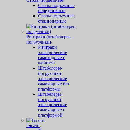
Столы подъемные
Столы подъемные
передвижные
Столы подъемные
стационарные
Ричтраки (штабелеры-
погрузчики)
Ричтраки
электрические
самоходные с
кабиной
Штабелеры-
погрузчики
электрические
самоходные без
платформы
Штабелеры-
погрузчики
электрические
самоходные с
платформой
Тягачи