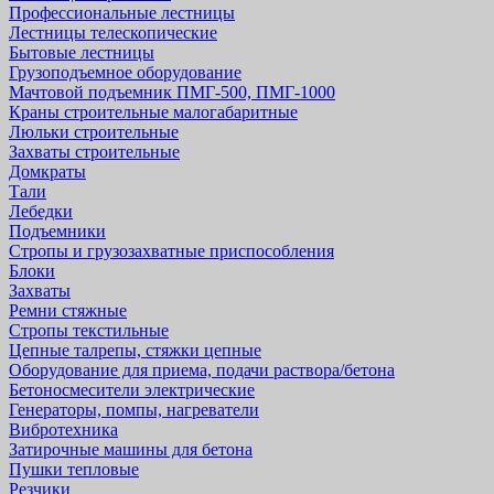
Профессиональные лестницы
Лестницы телескопические
Бытовые лестницы
Грузоподъемное оборудование
Мачтовой подъемник ПМГ-500, ПМГ-1000
Краны строительные малогабаритные
Люльки строительные
Захваты строительные
Домкраты
Тали
Лебедки
Подъемники
Стропы и грузозахватные приспособления
Блоки
Захваты
Ремни стяжные
Стропы текстильные
Цепные талрепы, стяжки цепные
Оборудование для приема, подачи раствора/бетона
Бетоносмесители электрические
Генераторы, помпы, нагреватели
Вибротехника
Затирочные машины для бетона
Пушки тепловые
Резчики