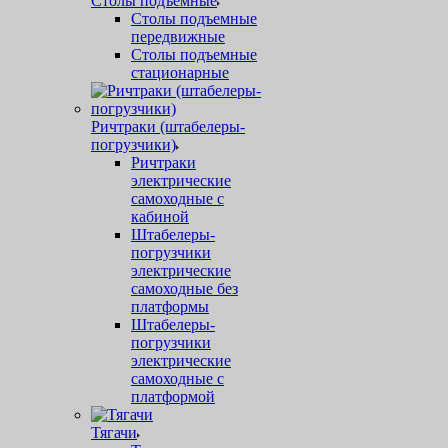
Столы подъемные
Столы подъемные
передвижные
Столы подъемные
стационарные
Ричтраки (штабелеры-
погрузчики)
Ричтраки
электрические
самоходные с
кабиной
Штабелеры-
погрузчики
электрические
самоходные без
платформы
Штабелеры-
погрузчики
электрические
самоходные с
платформой
Тягачи