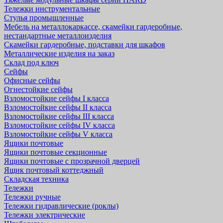
Тележки инструментальные
Стулья промышленные
Мебель на металлокаркассе, скамейки гардеробные,
нестандартные металлоизделия
Скамейки гардеробные, подставки для шкафов
Металлические изделия на заказ
Склад под ключ
Сейфы
Офисные сейфы
Огнестойкие сейфы
Взломостойкие сейфы I класса
Взломостойкие сейфы II класса
Взломостойкие сейфы III класса
Взломостойкие сейфы IV класса
Взломостойкие сейфы V класса
Ящики почтовые
Ящики почтовые секционные
Ящики почтовые с прозрачной дверцей
Ящик почтовый коттеджный
Складская техника
Тележки
Тележки ручные
Тележки гидравлические (роклы)
Тележки электрические