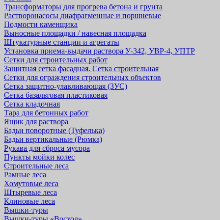
Трансформаторы для прогрева бетона и грунта
Растворонасосы диафрагменные и поршневые
Подмости каменщика
Выносные площадки / навесная площадка
Штукатурные станции и агрегаты
Установка приема-выдачи раствора У-342, УВР-4, УПТР
Сетки для строительных работ
Защитная cетка фасадная. Сетка строительная
Сетки для ограждения строительных объектов
Сетка защитно-улавливающая (ЗУС)
Сетка базальтовая пластиковая
Сетка кладочная
Тара для бетонных работ
Ящик для раствора
Бадьи поворотные (Туфелька)
Бадьи вертикальные (Рюмка)
Рукава для сброса мусора
Пункты мойки колес
Строительные леса
Рамные леса
Хомутовые леса
Штыревые леса
Клиновые леса
Вышки-туры
Вышки-туры «Восход»