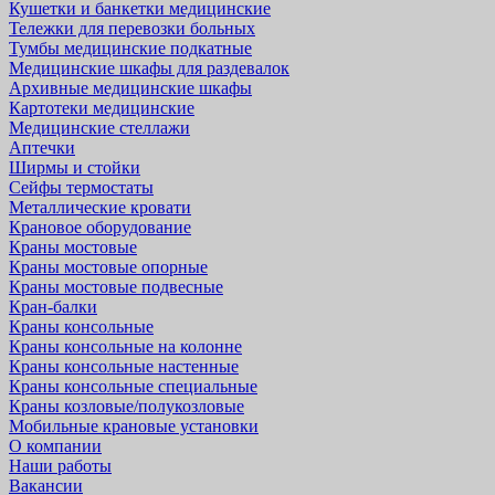
Кушетки и банкетки медицинские
Тележки для перевозки больных
Тумбы медицинские подкатные
Медицинские шкафы для раздевалок
Архивные медицинские шкафы
Картотеки медицинские
Медицинские стеллажи
Аптечки
Ширмы и стойки
Сейфы термостаты
Металлические кровати
Крановое оборудование
Краны мостовые
Краны мостовые опорные
Краны мостовые подвесные
Кран-балки
Краны консольные
Краны консольные на колонне
Краны консольные настенные
Краны консольные специальные
Краны козловые/полукозловые
Мобильные крановые установки
О компании
Наши работы
Вакансии