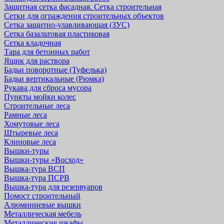
Защитная cетка фасадная. Сетка строительная
Сетки для ограждения строительных объектов
Сетка защитно-улавливающая (ЗУС)
Сетка базальтовая пластиковая
Сетка кладочная
Тара для бетонных работ
Ящик для раствора
Бадьи поворотные (Туфелька)
Бадьи вертикальные (Рюмка)
Рукава для сброса мусора
Пункты мойки колес
Строительные леса
Рамные леса
Хомутовые леса
Штыревые леса
Клиновые леса
Вышки-туры
Вышки-туры «Восход»
Вышка-тура ВСП
Вышка-тура ПСРВ
Вышка-тура для резервуаров
Помост строительный
Алюминиевые вышки
Металлическая мебель
Металлические шкафы