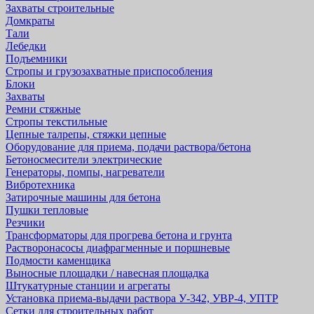
Захваты строительные
Домкраты
Тали
Лебедки
Подъемники
Стропы и грузозахватные приспособления
Блоки
Захваты
Ремни стяжные
Стропы текстильные
Цепные талрепы, стяжки цепные
Оборудование для приема, подачи раствора/бетона
Бетоносмесители электрические
Генераторы, помпы, нагреватели
Вибротехника
Затирочные машины для бетона
Пушки тепловые
Резчики
Трансформаторы для прогрева бетона и грунта
Растворонасосы диафрагменные и поршневые
Подмости каменщика
Выносные площадки / навесная площадка
Штукатурные станции и агрегаты
Установка приема-выдачи раствора У-342, УВР-4, УПТР
Сетки для строительных работ