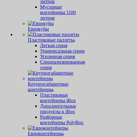
литров
Мусорные
контейнеры 1100
литров
Еврокубы
Пластиковые паллеты
Легкая серия
Универсальная серия
Усиленная серия
Специализированная
серия
Крупногабаритные
контейнеры
Пластиковые
контейнеры iBox
Дополнительные
продукты к iBox
Разборные
контейнеры PolyBox
Евроконтейнеры