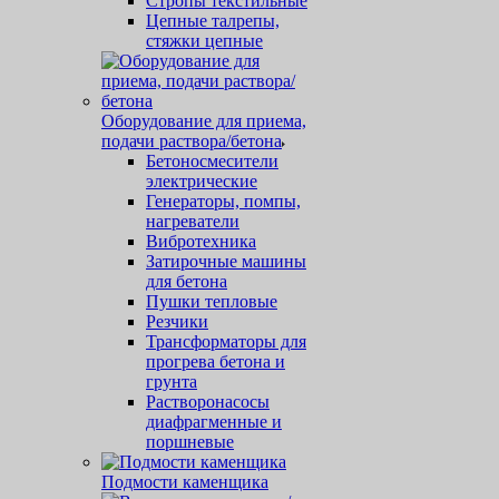
Стропы текстильные
Цепные талрепы,
стяжки цепные
Оборудование для приема,
подачи раствора/бетона
Бетоносмесители
электрические
Генераторы, помпы,
нагреватели
Вибротехника
Затирочные машины
для бетона
Пушки тепловые
Резчики
Трансформаторы для
прогрева бетона и
грунта
Растворонасосы
диафрагменные и
поршневые
Подмости каменщика