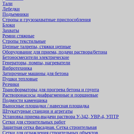
Тали
Лебедки
Подъемники
Стропы и грузозахватные приспособления
Блоки
Захваты
Ремни стяжные
Стропы текстильные
Цепные талрепы, стяжки цепные
Оборудование для приема, подачи раствора/бетона
Бетоносмесители электрические
Генераторы, помпы, нагреватели
Вибротехника
Затирочные машины для бетона
Пушки тепловые
Резчики
Трансформаторы для прогрева бетона и грунта
Растворонасосы диафрагменные и поршневые
Подмости каменщика
Выносные площадки / навесная площадка
Штукатурные станции и агрегаты
Установка приема-выдачи раствора У-342, УВР-4, УПТР
Сетки для строительных работ
Защитная cетка фасадная. Сетка строительная
Сетки для ограждения строительных объектов