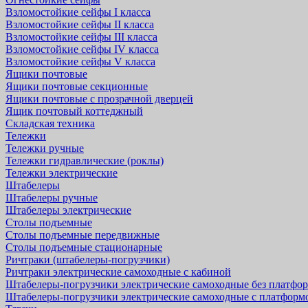
Взломостойкие сейфы I класса
Взломостойкие сейфы II класса
Взломостойкие сейфы III класса
Взломостойкие сейфы IV класса
Взломостойкие сейфы V класса
Ящики почтовые
Ящики почтовые секционные
Ящики почтовые с прозрачной дверцей
Ящик почтовый коттеджный
Складская техника
Тележки
Тележки ручные
Тележки гидравлические (роклы)
Тележки электрические
Штабелеры
Штабелеры ручные
Штабелеры электрические
Столы подъемные
Столы подъемные передвижные
Столы подъемные стационарные
Ричтраки (штабелеры-погрузчики)
Ричтраки электрические самоходные с кабиной
Штабелеры-погрузчики электрические самоходные без платфо
Штабелеры-погрузчики электрические самоходные с платформ