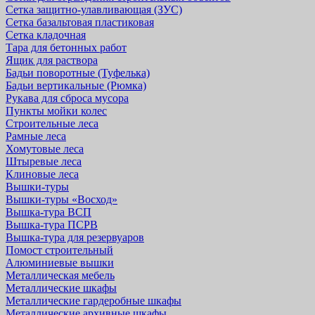
Сетка защитно-улавливающая (ЗУС)
Сетка базальтовая пластиковая
Сетка кладочная
Тара для бетонных работ
Ящик для раствора
Бадьи поворотные (Туфелька)
Бадьи вертикальные (Рюмка)
Рукава для сброса мусора
Пункты мойки колес
Строительные леса
Рамные леса
Хомутовые леса
Штыревые леса
Клиновые леса
Вышки-туры
Вышки-туры «Восход»
Вышка-тура ВСП
Вышка-тура ПСРВ
Вышка-тура для резервуаров
Помост строительный
Алюминиевые вышки
Металлическая мебель
Металлические шкафы
Металлические гардеробные шкафы
Металлические архивные шкафы