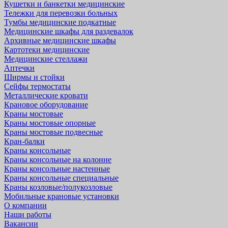
Кушетки и банкетки медицинские
Тележки для перевозки больных
Тумбы медицинские подкатные
Медицинские шкафы для раздевалок
Архивные медицинские шкафы
Картотеки медицинские
Медицинские стеллажи
Аптечки
Ширмы и стойки
Сейфы термостаты
Металлические кровати
Крановое оборудование
Краны мостовые
Краны мостовые опорные
Краны мостовые подвесные
Кран-балки
Краны консольные
Краны консольные на колонне
Краны консольные настенные
Краны консольные специальные
Краны козловые/полукозловые
Мобильные крановые установки
О компании
Наши работы
Вакансии