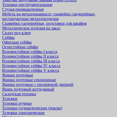
Тележки инструментальные
Стулья промышленные
Мебель на металлокаркассе, скамейки гардеробные,
нестандартные металлоизделия
Скамейки гардеробные, подставки для шкафов
Металлические изделия на заказ
Склад под ключ
Сейфы
Офисные сейфы
Огнестойкие сейфы
Взломостойкие сейфы I класса
Взломостойкие сейфы II класса
Взломостойкие сейфы III класса
Взломостойкие сейфы IV класса
Взломостойкие сейфы V класса
Ящики почтовые
Ящики почтовые секционные
Ящики почтовые с прозрачной дверцей
Ящик почтовый коттеджный
Складская техника
Тележки
Тележки ручные
Тележки гидравлические (роклы)
Тележки электрические