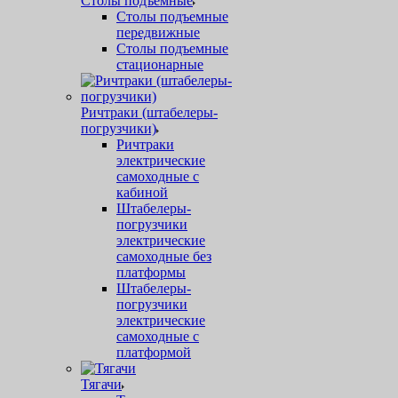
Столы подъемные
Столы подъемные
передвижные
Столы подъемные
стационарные
Ричтраки (штабелеры-
погрузчики)
Ричтраки
электрические
самоходные с
кабиной
Штабелеры-
погрузчики
электрические
самоходные без
платформы
Штабелеры-
погрузчики
электрические
самоходные с
платформой
Тягачи