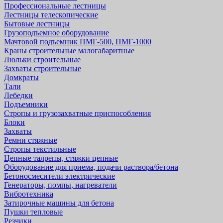
Профессиональные лестницы
Лестницы телескопические
Бытовые лестницы
Грузоподъемное оборудование
Мачтовой подъемник ПМГ-500, ПМГ-1000
Краны строительные малогабаритные
Люльки строительные
Захваты строительные
Домкраты
Тали
Лебедки
Подъемники
Стропы и грузозахватные приспособления
Блоки
Захваты
Ремни стяжные
Стропы текстильные
Цепные талрепы, стяжки цепные
Оборудование для приема, подачи раствора/бетона
Бетоносмесители электрические
Генераторы, помпы, нагреватели
Вибротехника
Затирочные машины для бетона
Пушки тепловые
Резчики