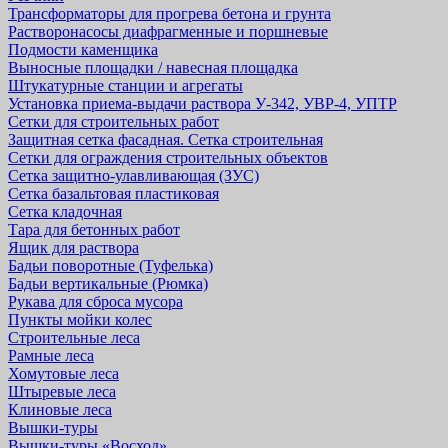
Трансформаторы для прогрева бетона и грунта
Растворонасосы диафрагменные и поршневые
Подмости каменщика
Выносные площадки / навесная площадка
Штукатурные станции и агрегаты
Установка приема-выдачи раствора У-342, УВР-4, УПТР
Сетки для строительных работ
Защитная cетка фасадная. Сетка строительная
Сетки для ограждения строительных объектов
Сетка защитно-улавливающая (ЗУС)
Сетка базальтовая пластиковая
Сетка кладочная
Тара для бетонных работ
Ящик для раствора
Бадьи поворотные (Туфелька)
Бадьи вертикальные (Рюмка)
Рукава для сброса мусора
Пункты мойки колес
Строительные леса
Рамные леса
Хомутовые леса
Штыревые леса
Клиновые леса
Вышки-туры
Вышки-туры «Восход»