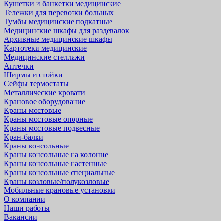
Кушетки и банкетки медицинские
Тележки для перевозки больных
Тумбы медицинские подкатные
Медицинские шкафы для раздевалок
Архивные медицинские шкафы
Картотеки медицинские
Медицинские стеллажи
Аптечки
Ширмы и стойки
Сейфы термостаты
Металлические кровати
Крановое оборудование
Краны мостовые
Краны мостовые опорные
Краны мостовые подвесные
Кран-балки
Краны консольные
Краны консольные на колонне
Краны консольные настенные
Краны консольные специальные
Краны козловые/полукозловые
Мобильные крановые установки
О компании
Наши работы
Вакансии