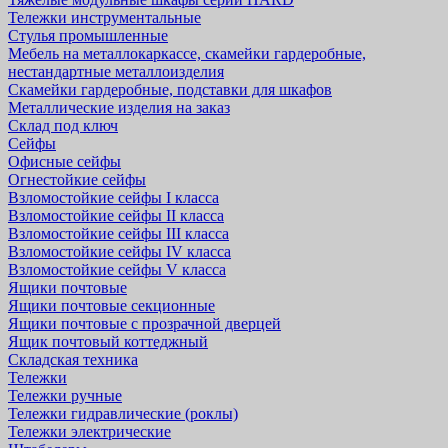
Тележки инструментальные
Стулья промышленные
Мебель на металлокаркассе, скамейки гардеробные,
нестандартные металлоизделия
Скамейки гардеробные, подставки для шкафов
Металлические изделия на заказ
Склад под ключ
Сейфы
Офисные сейфы
Огнестойкие сейфы
Взломостойкие сейфы I класса
Взломостойкие сейфы II класса
Взломостойкие сейфы III класса
Взломостойкие сейфы IV класса
Взломостойкие сейфы V класса
Ящики почтовые
Ящики почтовые секционные
Ящики почтовые с прозрачной дверцей
Ящик почтовый коттеджный
Складская техника
Тележки
Тележки ручные
Тележки гидравлические (роклы)
Тележки электрические