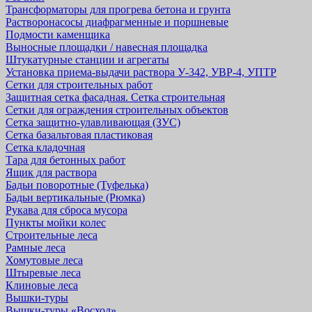
Трансформаторы для прогрева бетона и грунта
Растворонасосы диафрагменные и поршневые
Подмости каменщика
Выносные площадки / навесная площадка
Штукатурные станции и агрегаты
Установка приема-выдачи раствора У-342, УВР-4, УПТР
Сетки для строительных работ
Защитная cетка фасадная. Сетка строительная
Сетки для ограждения строительных объектов
Сетка защитно-улавливающая (ЗУС)
Сетка базальтовая пластиковая
Сетка кладочная
Тара для бетонных работ
Ящик для раствора
Бадьи поворотные (Туфелька)
Бадьи вертикальные (Рюмка)
Рукава для сброса мусора
Пункты мойки колес
Строительные леса
Рамные леса
Хомутовые леса
Штыревые леса
Клиновые леса
Вышки-туры
Вышки-туры «Восход»