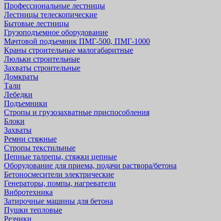
Профессиональные лестницы
Лестницы телескопические
Бытовые лестницы
Грузоподъемное оборудование
Мачтовой подъемник ПМГ-500, ПМГ-1000
Краны строительные малогабаритные
Люльки строительные
Захваты строительные
Домкраты
Тали
Лебедки
Подъемники
Стропы и грузозахватные приспособления
Блоки
Захваты
Ремни стяжные
Стропы текстильные
Цепные талрепы, стяжки цепные
Оборудование для приема, подачи раствора/бетона
Бетоносмесители электрические
Генераторы, помпы, нагреватели
Вибротехника
Затирочные машины для бетона
Пушки тепловые
Резчики