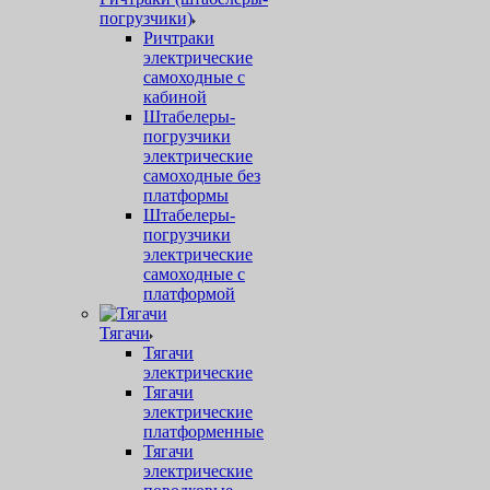
погрузчики)
Ричтраки
электрические
самоходные с
кабиной
Штабелеры-
погрузчики
электрические
самоходные без
платформы
Штабелеры-
погрузчики
электрические
самоходные с
платформой
Тягачи
Тягачи
электрические
Тягачи
электрические
платформенные
Тягачи
электрические