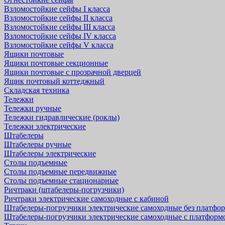
Взломостойкие сейфы I класса
Взломостойкие сейфы II класса
Взломостойкие сейфы III класса
Взломостойкие сейфы IV класса
Взломостойкие сейфы V класса
Ящики почтовые
Ящики почтовые секционные
Ящики почтовые с прозрачной дверцей
Ящик почтовый коттеджный
Складская техника
Тележки
Тележки ручные
Тележки гидравлические (роклы)
Тележки электрические
Штабелеры
Штабелеры ручные
Штабелеры электрические
Столы подъемные
Столы подъемные передвижные
Столы подъемные стационарные
Ричтраки (штабелеры-погрузчики)
Ричтраки электрические самоходные с кабиной
Штабелеры-погрузчики электрические самоходные без платфо
Штабелеры-погрузчики электрические самоходные с платформ