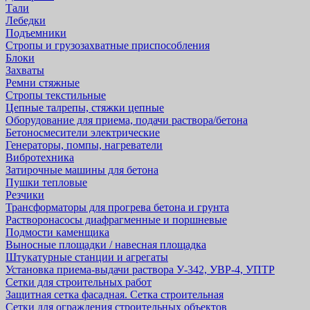
Тали
Лебедки
Подъемники
Стропы и грузозахватные приспособления
Блоки
Захваты
Ремни стяжные
Стропы текстильные
Цепные талрепы, стяжки цепные
Оборудование для приема, подачи раствора/бетона
Бетоносмесители электрические
Генераторы, помпы, нагреватели
Вибротехника
Затирочные машины для бетона
Пушки тепловые
Резчики
Трансформаторы для прогрева бетона и грунта
Растворонасосы диафрагменные и поршневые
Подмости каменщика
Выносные площадки / навесная площадка
Штукатурные станции и агрегаты
Установка приема-выдачи раствора У-342, УВР-4, УПТР
Сетки для строительных работ
Защитная cетка фасадная. Сетка строительная
Сетки для ограждения строительных объектов