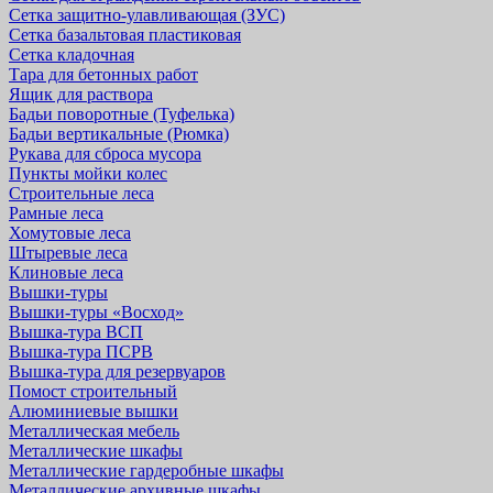
Сетка защитно-улавливающая (ЗУС)
Сетка базальтовая пластиковая
Сетка кладочная
Тара для бетонных работ
Ящик для раствора
Бадьи поворотные (Туфелька)
Бадьи вертикальные (Рюмка)
Рукава для сброса мусора
Пункты мойки колес
Строительные леса
Рамные леса
Хомутовые леса
Штыревые леса
Клиновые леса
Вышки-туры
Вышки-туры «Восход»
Вышка-тура ВСП
Вышка-тура ПСРВ
Вышка-тура для резервуаров
Помост строительный
Алюминиевые вышки
Металлическая мебель
Металлические шкафы
Металлические гардеробные шкафы
Металлические архивные шкафы