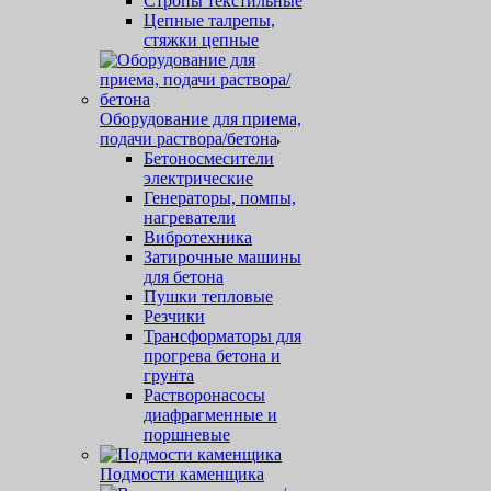
Стропы текстильные
Цепные талрепы,
стяжки цепные
Оборудование для приема,
подачи раствора/бетона
Бетоносмесители
электрические
Генераторы, помпы,
нагреватели
Вибротехника
Затирочные машины
для бетона
Пушки тепловые
Резчики
Трансформаторы для
прогрева бетона и
грунта
Растворонасосы
диафрагменные и
поршневые
Подмости каменщика