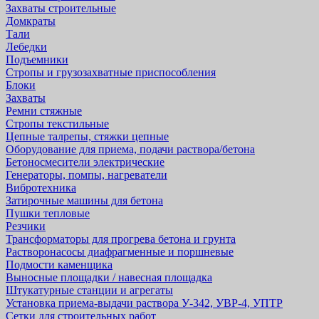
Захваты строительные
Домкраты
Тали
Лебедки
Подъемники
Стропы и грузозахватные приспособления
Блоки
Захваты
Ремни стяжные
Стропы текстильные
Цепные талрепы, стяжки цепные
Оборудование для приема, подачи раствора/бетона
Бетоносмесители электрические
Генераторы, помпы, нагреватели
Вибротехника
Затирочные машины для бетона
Пушки тепловые
Резчики
Трансформаторы для прогрева бетона и грунта
Растворонасосы диафрагменные и поршневые
Подмости каменщика
Выносные площадки / навесная площадка
Штукатурные станции и агрегаты
Установка приема-выдачи раствора У-342, УВР-4, УПТР
Сетки для строительных работ