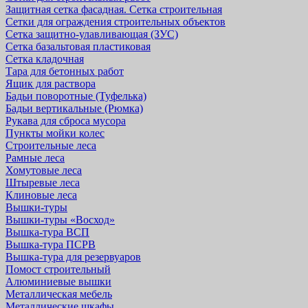
Защитная cетка фасадная. Сетка строительная
Сетки для ограждения строительных объектов
Сетка защитно-улавливающая (ЗУС)
Сетка базальтовая пластиковая
Сетка кладочная
Тара для бетонных работ
Ящик для раствора
Бадьи поворотные (Туфелька)
Бадьи вертикальные (Рюмка)
Рукава для сброса мусора
Пункты мойки колес
Строительные леса
Рамные леса
Хомутовые леса
Штыревые леса
Клиновые леса
Вышки-туры
Вышки-туры «Восход»
Вышка-тура ВСП
Вышка-тура ПСРВ
Вышка-тура для резервуаров
Помост строительный
Алюминиевые вышки
Металлическая мебель
Металлические шкафы