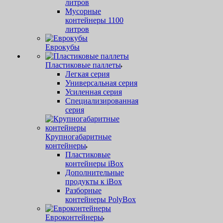
литров
Мусорные
контейнеры 1100
литров
Еврокубы
Пластиковые паллеты
Легкая серия
Универсальная серия
Усиленная серия
Специализированная
серия
Крупногабаритные
контейнеры
Пластиковые
контейнеры iBox
Дополнительные
продукты к iBox
Разборные
контейнеры PolyBox
Евроконтейнеры