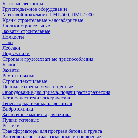
Бытовые лестницы
Грузоподъемное оборудование
Мачтовой подъемник ПМГ-500, ПМГ-1000
Краны строительные малогабаритные
Люльки строительные
Захваты строительные
Домкраты
Тали
Лебедки
Подъемники
Стропы и грузозахватные приспособления
Блоки
Захваты
Ремни стяжные
Стропы текстильные
Цепные талрепы, стяжки цепные
Оборудование для приема, подачи раствора/бетона
Бетоносмесители электрические
Генераторы, помпы, нагреватели
Вибротехника
Затирочные машины для бетона
Пушки тепловые
Резчики
Трансформаторы для прогрева бетона и грунта
Растворонасосы диафрагменные и поршневые