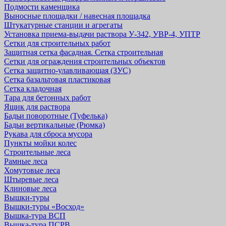
Подмости каменщика
Выносные площадки / навесная площадка
Штукатурные станции и агрегаты
Установка приема-выдачи раствора У-342, УВР-4, УПТР
Сетки для строительных работ
Защитная cетка фасадная. Сетка строительная
Сетки для ограждения строительных объектов
Сетка защитно-улавливающая (ЗУС)
Сетка базальтовая пластиковая
Сетка кладочная
Тара для бетонных работ
Ящик для раствора
Бадьи поворотные (Туфелька)
Бадьи вертикальные (Рюмка)
Рукава для сброса мусора
Пункты мойки колес
Строительные леса
Рамные леса
Хомутовые леса
Штыревые леса
Клиновые леса
Вышки-туры
Вышки-туры «Восход»
Вышка-тура ВСП
Вышка-тура ПСРВ