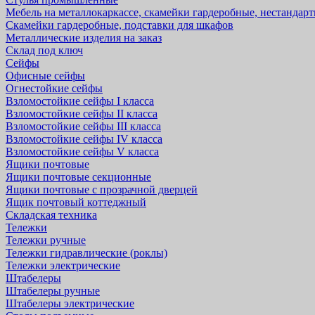
Мебель на металлокаркассе, скамейки гардеробные, нестандар
Скамейки гардеробные, подставки для шкафов
Металлические изделия на заказ
Склад под ключ
Сейфы
Офисные сейфы
Огнестойкие сейфы
Взломостойкие сейфы I класса
Взломостойкие сейфы II класса
Взломостойкие сейфы III класса
Взломостойкие сейфы IV класса
Взломостойкие сейфы V класса
Ящики почтовые
Ящики почтовые секционные
Ящики почтовые с прозрачной дверцей
Ящик почтовый коттеджный
Складская техника
Тележки
Тележки ручные
Тележки гидравлические (роклы)
Тележки электрические
Штабелеры
Штабелеры ручные
Штабелеры электрические