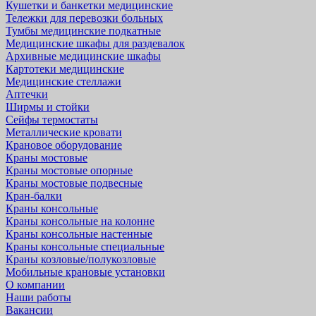
Кушетки и банкетки медицинские
Тележки для перевозки больных
Тумбы медицинские подкатные
Медицинские шкафы для раздевалок
Архивные медицинские шкафы
Картотеки медицинские
Медицинские стеллажи
Аптечки
Ширмы и стойки
Сейфы термостаты
Металлические кровати
Крановое оборудование
Краны мостовые
Краны мостовые опорные
Краны мостовые подвесные
Кран-балки
Краны консольные
Краны консольные на колонне
Краны консольные настенные
Краны консольные специальные
Краны козловые/полукозловые
Мобильные крановые установки
О компании
Наши работы
Вакансии