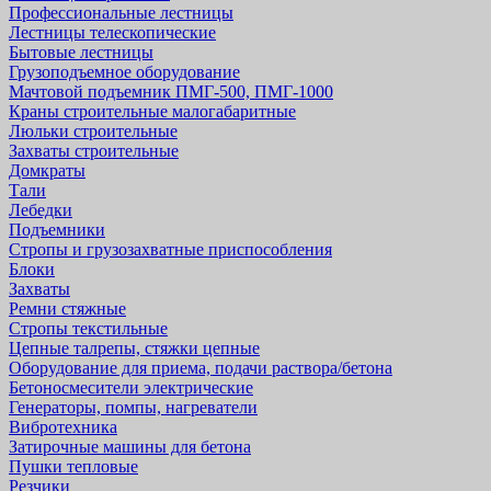
Профессиональные лестницы
Лестницы телескопические
Бытовые лестницы
Грузоподъемное оборудование
Мачтовой подъемник ПМГ-500, ПМГ-1000
Краны строительные малогабаритные
Люльки строительные
Захваты строительные
Домкраты
Тали
Лебедки
Подъемники
Стропы и грузозахватные приспособления
Блоки
Захваты
Ремни стяжные
Стропы текстильные
Цепные талрепы, стяжки цепные
Оборудование для приема, подачи раствора/бетона
Бетоносмесители электрические
Генераторы, помпы, нагреватели
Вибротехника
Затирочные машины для бетона
Пушки тепловые
Резчики