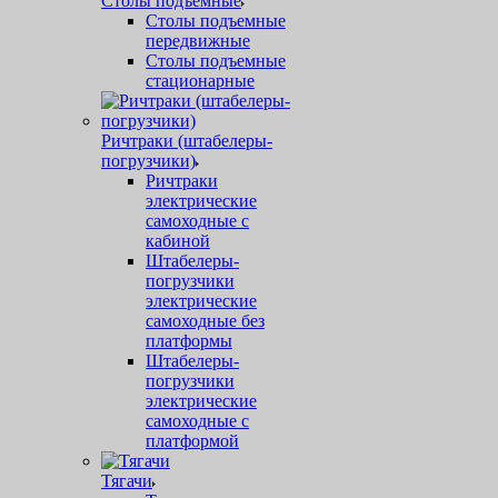
Столы подъемные
Столы подъемные
передвижные
Столы подъемные
стационарные
Ричтраки (штабелеры-
погрузчики)
Ричтраки
электрические
самоходные с
кабиной
Штабелеры-
погрузчики
электрические
самоходные без
платформы
Штабелеры-
погрузчики
электрические
самоходные с
платформой
Тягачи