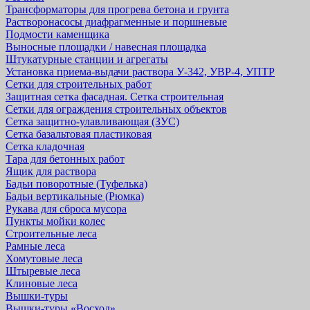
Трансформаторы для прогрева бетона и грунта
Растворонасосы диафрагменные и поршневые
Подмости каменщика
Выносные площадки / навесная площадка
Штукатурные станции и агрегаты
Установка приема-выдачи раствора У-342, УВР-4, УПТР
Сетки для строительных работ
Защитная cетка фасадная. Сетка строительная
Сетки для ограждения строительных объектов
Сетка защитно-улавливающая (ЗУС)
Сетка базальтовая пластиковая
Сетка кладочная
Тара для бетонных работ
Ящик для раствора
Бадьи поворотные (Туфелька)
Бадьи вертикальные (Рюмка)
Рукава для сброса мусора
Пункты мойки колес
Строительные леса
Рамные леса
Хомутовые леса
Штыревые леса
Клиновые леса
Вышки-туры
Вышки-туры «Восход»