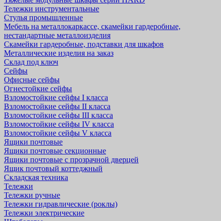
Тележки инструментальные
Стулья промышленные
Мебель на металлокаркассе, скамейки гардеробные,
нестандартные металлоизделия
Скамейки гардеробные, подставки для шкафов
Металлические изделия на заказ
Склад под ключ
Сейфы
Офисные сейфы
Огнестойкие сейфы
Взломостойкие сейфы I класса
Взломостойкие сейфы II класса
Взломостойкие сейфы III класса
Взломостойкие сейфы IV класса
Взломостойкие сейфы V класса
Ящики почтовые
Ящики почтовые секционные
Ящики почтовые с прозрачной дверцей
Ящик почтовый коттеджный
Складская техника
Тележки
Тележки ручные
Тележки гидравлические (роклы)
Тележки электрические